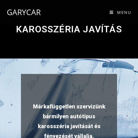
GARYCAR
MENU
KAROSSZÉRIA JAVÍTÁS
Márkafüggetlen szervizünk
bármilyen autótípus
karosszéria javítását és
fényezését vállalja.