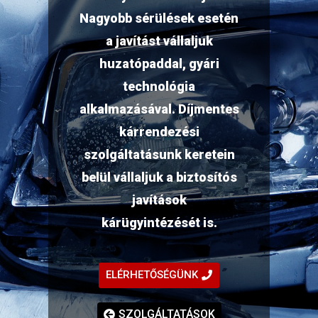
Nagyobb sérülések esetén
a javítást vállaljuk
huzatópaddal, gyári
technológia
alkalmazásával.
Díjmentes
kárrendezési
szolgáltatásunk keretein
belül vállaljuk a biztosítós
javítások
kárügyintézését
is.
ELÉRHETŐSÉGÜNK
SZOLGÁLTATÁSOK